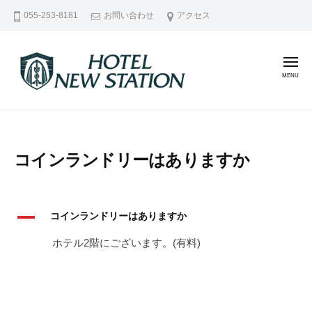
甲
コ
055-253-8181
お問い合わせ
アクセス
府
ン
駅
テ
北
ン
メ
口
ニ
徒
ュ
ツ
ー
歩
へ
甲
甲
1
ス
府
府
分
キ
駅
駅
ビ
コインランドリーはありますか
ッ
北
北
ジ
プ
口
ネ
口
徒
ス
徒
歩
A
コインランドリーはありますか
ホ
歩
1
テ
ホテル2階にございます。(有料)
1
分
ル
分
ビ
ホ
ビ
ジ
テ
ネ
ル
ジ