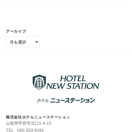
ニ
ス
ネ
ュ
ホ
ス
ー
テ
ホ
ス
ル
テ
テ
アーカイブ
ホ
ル
ー
ア
テ
シ
ー
ホ
ル
ョ
カ
テ
ニ
ン
イ
ュ
ル
｜
ブ
ー
ニ
山
ス
ュ
梨
テ
ー
県
ー
甲
ス
シ
府
テ
ョ
市
ー
ン
株式会社ホテルニューステーション
シ
｜
山梨県甲府市北口1-4-15
ョ
山
TEL 055-253-8181