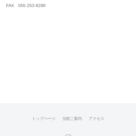
梨
ン
FAX 055-253-8288
県
｜
甲
山
府
梨
市
県
甲
府
市
トップページ
当館ご案内
アクセス